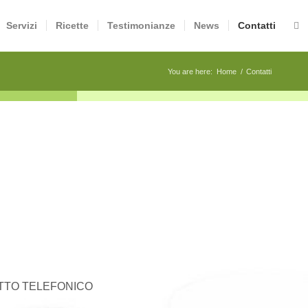
Servizi
Ricette
Testimonianze
News
Contatti
You are here:
Home
/
Contatti
TATTO TELEFONICO