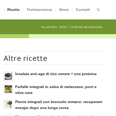
i
Ricette
Testimonianze
News
Contatti
You are here:
Home
/
Le Ricette dei nutrizionisti
Altre ricette
Insalata anti-age di riso venere + una proteina
Farfalle integrali in salsa di melanzane, porri e
olive nere
Penne integrali con broccolo romano: recuperare
energie dopo una lunga corsa