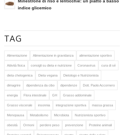
Minestrone di riso e lenticchie: un piatto a basso
indice glicemico
TAG
Alimentazione
Alimentazione in gravidanza
alimentazione sportivo
Attività fisica
consigli su dieta e nutrizione
Coronavirus
cura di sé
dieta chetogenica
Dieta vegana
Dietologo e Nutrizionista
dimagrire
dipendenza da cibo
dipendenze
Dott. Paolo Accornero
energia
Flora intestinale
GH
Grasso addominale
Grasso viscerale
insonnia
integrazione sportiva
massa grassa
Menopausa
Metabolismo
Microbiota
Nutrizionista sportivo
obesità
Ormoni
perdere peso
prevenzione
Proteine animali