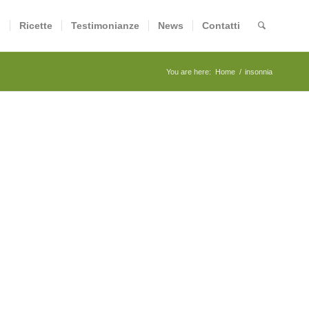
i
Ricette
Testimonianze
News
Contatti
You are here:
Home
/
insonnia