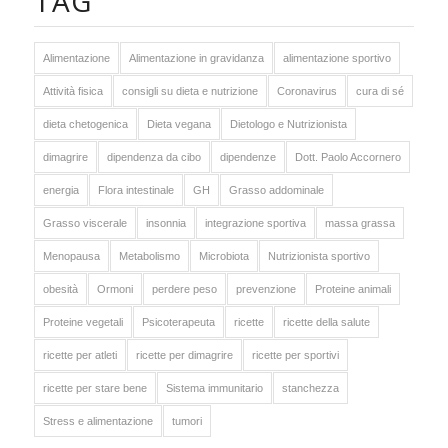
TAG
Alimentazione
Alimentazione in gravidanza
alimentazione sportivo
Attività fisica
consigli su dieta e nutrizione
Coronavirus
cura di sé
dieta chetogenica
Dieta vegana
Dietologo e Nutrizionista
dimagrire
dipendenza da cibo
dipendenze
Dott. Paolo Accornero
energia
Flora intestinale
GH
Grasso addominale
Grasso viscerale
insonnia
integrazione sportiva
massa grassa
Menopausa
Metabolismo
Microbiota
Nutrizionista sportivo
obesità
Ormoni
perdere peso
prevenzione
Proteine animali
Proteine vegetali
Psicoterapeuta
ricette
ricette della salute
ricette per atleti
ricette per dimagrire
ricette per sportivi
ricette per stare bene
Sistema immunitario
stanchezza
Stress e alimentazione
tumori