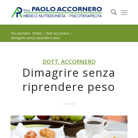
You are here:
Home
/
Dott. Accornero
/
Dimagrire senza riprendere peso
DOTT. ACCORNERO
Dimagrire senza
riprendere peso